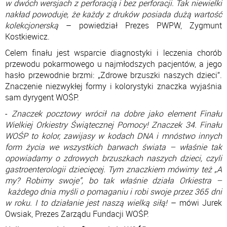
w dwóch wersjach z perforacją i bez perforacji. Tak niewielki
nakład powoduje, że każdy z druków posiada dużą wartość
kolekcjonerską
– powiedział Prezes PWPW, Zygmunt
Kostkiewicz.
Celem finału jest wsparcie diagnostyki i leczenia chorób
przewodu pokarmowego u najmłodszych pacjentów, a jego
hasło przewodnie brzmi: „Zdrowe brzuszki naszych dzieci”.
Znaczenie niezwykłej formy i kolorystyki znaczka wyjaśnia
sam dyrygent WOŚP.
-
Znaczek pocztowy wrócił na dobre jako element Finału
Wielkiej Orkiestry Świątecznej Pomocy! Znaczek 34. Finału
WOŚP to kolor, zawijasy w kodach DNA i mnóstwo innych
form życia we wszystkich barwach świata – właśnie tak
opowiadamy o zdrowych brzuszkach naszych dzieci, czyli
gastroenterologii dziecięcej. Tym znaczkiem mówimy też „A
my? Robimy swoje”, bo tak właśnie działa Orkiestra –
każdego dnia myśli o pomaganiu i robi swoje przez 365 dni
w roku. I to działanie jest naszą wielką siłą!
– mówi Jurek
Owsiak, Prezes Zarządu Fundacji WOŚP.