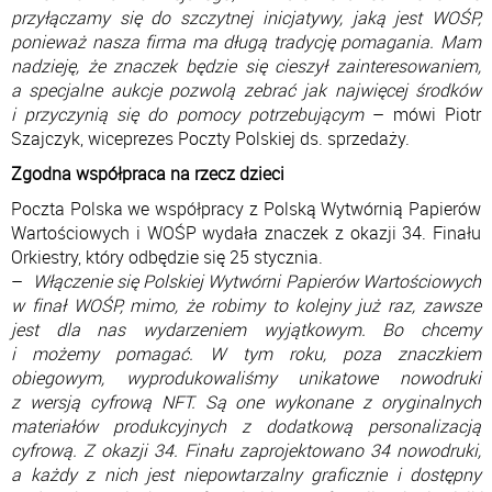
przyłączamy się do szczytnej inicjatywy, jaką jest WOŚP,
ponieważ nasza firma ma długą tradycję pomagania. Mam
nadzieję, że znaczek będzie się cieszył zainteresowaniem,
a specjalne aukcje pozwolą zebrać jak najwięcej środków
i przyczynią się do pomocy potrzebującym
– mówi Piotr
Szajczyk, wiceprezes Poczty Polskiej ds. sprzedaży.
Zgodna współpraca na rzecz dzieci
Poczta Polska we współpracy z Polską Wytwórnią Papierów
Wartościowych i WOŚP wydała znaczek z okazji 34. Finału
Orkiestry, który odbędzie się 25 stycznia.
–
Włączenie się Polskiej Wytwórni Papierów Wartościowych
w finał WOŚP, mimo, że robimy to kolejny już raz, zawsze
jest dla nas wydarzeniem wyjątkowym. Bo chcemy
i możemy pomagać. W tym roku, poza znaczkiem
obiegowym, wyprodukowaliśmy unikatowe nowodruki
z wersją cyfrową NFT. Są one wykonane z oryginalnych
materiałów produkcyjnych z dodatkową personalizacją
cyfrową. Z okazji 34. Finału zaprojektowano 34 nowodruki,
a każdy z nich jest niepowtarzalny graficznie i dostępny