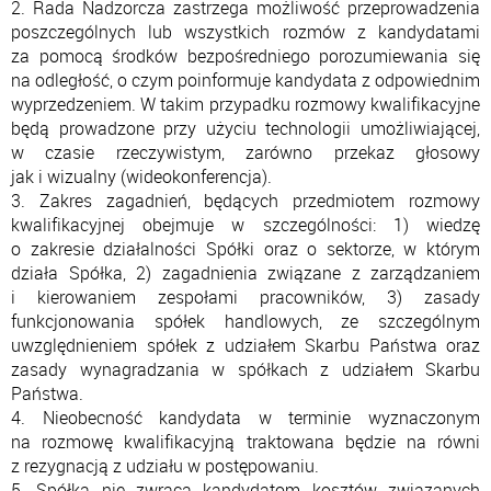
2. Rada Nadzorcza zastrzega możliwość przeprowadzenia
poszczególnych lub wszystkich rozmów z kandydatami
za pomocą środków bezpośredniego porozumiewania się
na odległość, o czym poinformuje kandydata z odpowiednim
wyprzedzeniem. W takim przypadku rozmowy kwalifikacyjne
będą prowadzone przy użyciu technologii umożliwiającej,
w czasie rzeczywistym, zarówno przekaz głosowy
jak i wizualny (wideokonferencja).
3. Zakres zagadnień, będących przedmiotem rozmowy
kwalifikacyjnej obejmuje w szczególności: 1) wiedzę
o zakresie działalności Spółki oraz o sektorze, w którym
działa Spółka, 2) zagadnienia związane z zarządzaniem
i kierowaniem zespołami pracowników, 3) zasady
funkcjonowania spółek handlowych, ze szczególnym
uwzględnieniem spółek z udziałem Skarbu Państwa oraz
zasady wynagradzania w spółkach z udziałem Skarbu
Państwa.
4. Nieobecność kandydata w terminie wyznaczonym
na rozmowę kwalifikacyjną traktowana będzie na równi
z rezygnacją z udziału w postępowaniu.
5. Spółka nie zwraca kandydatom kosztów związanych