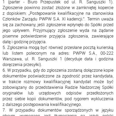
1 (parter - Biuro Przepustek od ul. R. Sanguszki 1).
Zgłoszenie powinno zostać złożone w zamkniętej kopercie
z dopiskiem: „Postępowanie kwalifikacyjne na stanowiska
Członków Zarządu PWPW S.A. XI kadencji.”. Termin uważa
się za zachowany, jeśli zgłoszenie wpłynęło do Spółki przed
jego upływem. Przyjmujący zgłoszenie wyda na żądanie
pisemne potwierdzenie przyjęcia zgłoszenia, zawierające
datę i godzinę przyjęcia.
5. Zgłoszenia mogą być również przesłane pocztą kurierską
lub listem poleconym na adres: PWPW S.A., 00-222
Warszawa, ul. R. Sanguszki 1 (decyduje data i godzina
doręczenia przesyłki).
6. W przypadku, gdy do zgłoszenia zostaną dołączone kopie
dokumentów poświadczone za zgodność przez kandydata,
w trakcie rozmowy kwalifikacyjnej kandydat może być
zobowiązany do przedstawienia Radzie Nadzorczej Spółki
oryginałów lub urzędowych odpisów przedłożonych
przez siebie kopii dokumentów, pod rygorem wykluczenia
z dalszego postępowania kwalifikacyjnego.
7. W przypadku dokumentów sporządzonych w języku
obcym, wymagane jest tłumaczenie na język polski