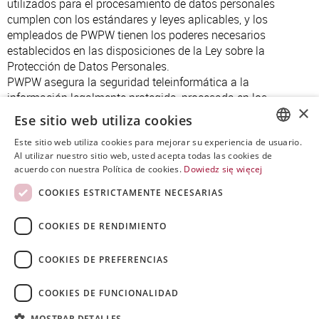
utilizados para el procesamiento de datos personales
cumplen con los estándares y leyes aplicables, y los
empleados de PWPW tienen los poderes necesarios
establecidos en las disposiciones de la Ley sobre la
Protección de Datos Personales.
PWPW asegura la seguridad teleinformática a la
información legalmente protegida, procesada en los
×
sistemas y redes de comunicación. Tiene un atestado de
Ese sitio web utiliza cookies
seguridad industrial del primer grado para la cláusula "alto
Este sitio web utiliza cookies para mejorar su experiencia de usuario.
secreto" e internacional para la cláusula "secreto" de la UE.
POLISH
Al utilizar nuestro sitio web, usted acepta todas las cookies de
Además, PWPW es una entidad acreditada por el Banco
acuerdo con nuestra Política de cookies.
Dowiedz się więcej
ENGLISH
Central Europeo.
COOKIES ESTRICTAMENTE NECESARIAS
SPANISH
COOKIES DE RENDIMIENTO
COOKIES DE PREFERENCIAS
COOKIES DE FUNCIONALIDAD
MOSTRAR DETALLES